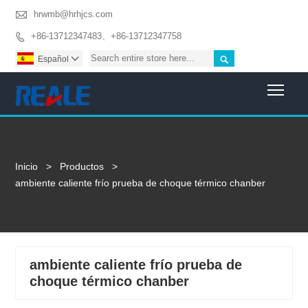

hrwmb@hrhjcs.com
+86-13712347483、+86-13712347758


Español

Togg
Inicio
>
Productos
>
ambiente caliente frío prueba de choque térmico chanber
ambiente caliente frío prueba de
choque térmico chanber