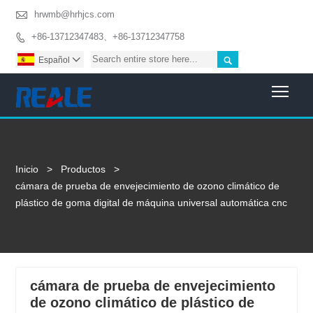

hrwmb@hrhjcs.com
+86-13712347483、+86-13712347758


Español

Togg
Inicio
>
Productos
>
cámara de prueba de envejecimiento de ozono climático de
plástico de goma digital de máquina universal automática cnc
cámara de prueba de envejecimiento
de ozono climático de plástico de