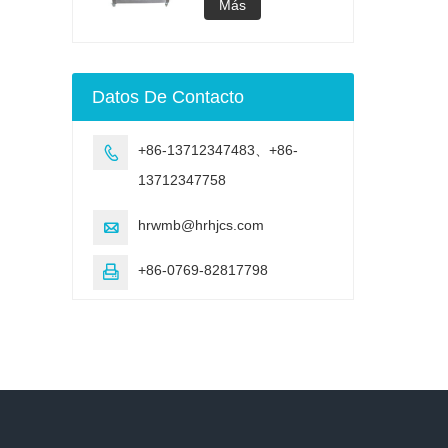
acelerado UV
lámpara UV
Más
Cámara de
envejecimiento de
envejecimiento UV
Máquina de prueba
Datos De Contacto
de envejecimiento
acelerado UV
+86-13712347483、+86-

13712347758
hrwmb@hrhjcs.com

+86-0769-82817798
