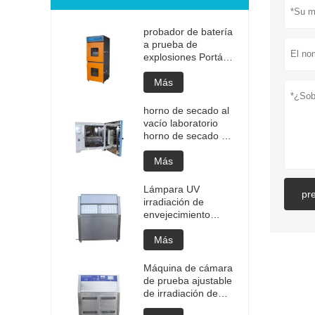
probador de batería
a prueba de
explosiones Portátil
de alta calidad
Batería portátil
Más
Prueba de
explosión de litio
horno de secado al
Probador de
vacío laboratorio
explosión Precio de
horno de secado al
fabricación de
vacío programable
probadores de
de alta temperatura
Más
batería
cámara de
desgasificación al
Lámpara UV
pr
vacío precio del
irradiación de
horno
envejecimiento
personalizado
máquina de cámara
equipo de secado al
de prueba ajustable
Más
vacío
Cámara de
envejecimiento de
Máquina de cámara
envejecimiento UV
de prueba ajustable
Prueba de
de irradiación de
envejecimiento
envejecimiento de