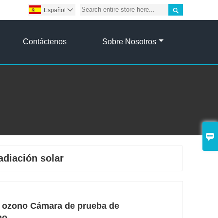

Español

Contáctenos
Sobre Nosotros

adiación solar
l ozono Cámara de prueba de
no