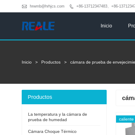

hrwmb@hrhjcs.com
+86-13712347483、+86-1371234

Inicio
Pr
Inicio
>
Productos
>
cámara de prueba de envejecimien
Productos
cáma
La temperatura y la cámara de
caliente
prueba de humedad
Cámara Choque Térmico