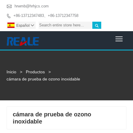

hrwmb@hrhjcs.com
+86-13712347483、+86-13712347758


Español

Togg
Inicio
>
Productos
>
cámara de prueba de ozono inoxidable
cámara de prueba de ozono
inoxidable