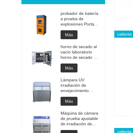
probador de batería
a prueba de
explosiones Portátil
de alta calidad
caliente
Batería portátil
Más
Prueba de
explosión de litio
horno de secado al
Probador de
vacío laboratorio
explosión Precio de
horno de secado al
fabricación de
vacío programable
probadores de
de alta temperatura
Más
batería
cámara de
desgasificación al
Lámpara UV
vacío precio del
irradiación de
horno
envejecimiento
personalizado
máquina de cámara
equipo de secado al
de prueba ajustable
Más
vacío
Cámara de
envejecimiento de
Máquina de cámara
envejecimiento UV
de prueba ajustable
Prueba de
de irradiación de
envejecimiento
envejecimiento de
caliente