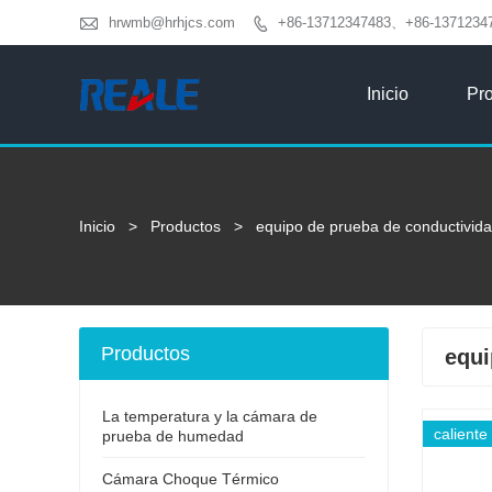

hrwmb@hrhjcs.com
+86-13712347483、+86-1371234

Inicio
Pr
Inicio
>
Productos
>
equipo de prueba de conductivida
Productos
equi
La temperatura y la cámara de
caliente
prueba de humedad
Cámara Choque Térmico