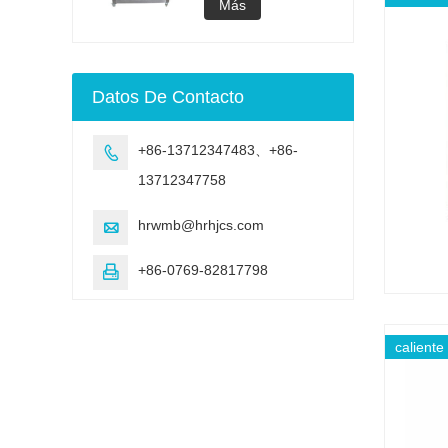
acelerado UV
lámpara UV
Más
Cámara de
envejecimiento de
envejecimiento UV
Máquina de prueba
Datos De Contacto
de envejecimiento
acelerado UV
+86-13712347483、+86-

13712347758
hrwmb@hrhjcs.com

+86-0769-82817798

caliente