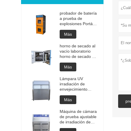
probador de batería
a prueba de
explosiones Portátil
de alta calidad
Batería portátil
Más
Prueba de
explosión de litio
horno de secado al
Probador de
vacío laboratorio
explosión Precio de
horno de secado al
fabricación de
vacío programable
probadores de
de alta temperatura
Más
batería
cámara de
desgasificación al
Lámpara UV
vacío precio del
irradiación de
horno
envejecimiento
personalizado
máquina de cámara
equipo de secado al
de prueba ajustable
Más
pr
vacío
Cámara de
envejecimiento de
Máquina de cámara
envejecimiento UV
de prueba ajustable
Prueba de
de irradiación de
envejecimiento
envejecimiento de