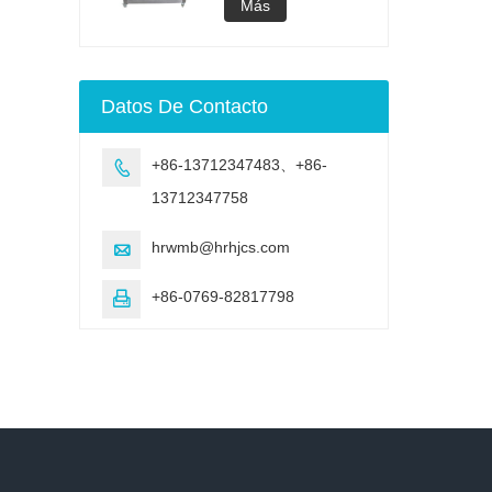
acelerado UV
lámpara UV
Más
Cámara de
envejecimiento de
envejecimiento UV
Máquina de prueba
Datos De Contacto
de envejecimiento
acelerado UV
+86-13712347483、+86-

13712347758
hrwmb@hrhjcs.com

+86-0769-82817798
