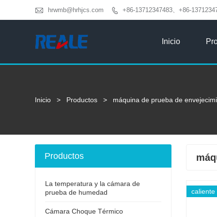

hrwmb@hrhjcs.com
+86-13712347483、+86-1371234

Inicio
Pr
Inicio
>
Productos
>
máquina de prueba de envejecimie
Productos
máqu
La temperatura y la cámara de
caliente
prueba de humedad
Cámara Choque Térmico