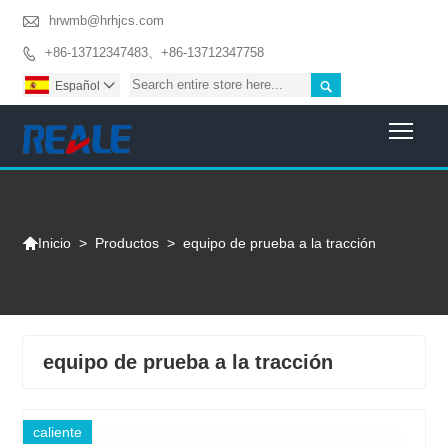

hrwmb@hrhjcs.com
+86-13712347483、+86-13712347758


Español

Togg

>
Productos
>
equipo de prueba a la tracción
Inicio
equipo de prueba a la tracción
caliente