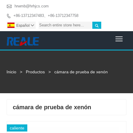

hrwmb@hrhjcs.com
+86-13712347483、+86-13712347758


Español

Togg
Inicio
>
Productos
>
cámara de prueba de xenón
cámara de prueba de xenón
caliente