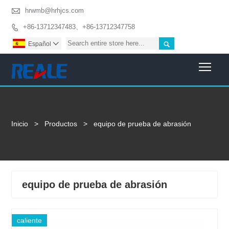

hrwmb@hrhjcs.com
+86-13712347483、+86-13712347758


Español

Togg
Inicio
>
Productos
>
equipo de prueba de abrasión
equipo de prueba de abrasión
caliente