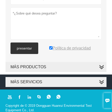
Política de privacidad
presentar
MÁS PRODUCTOS
MÁS SERVICIOS







Copyright de © 2019 Dongguan Huanrui Environmental Test
Equipment Co., Ltd.