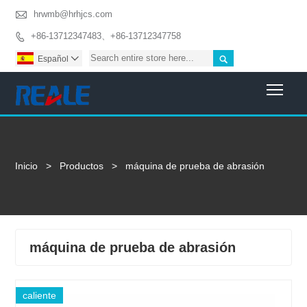

hrwmb@hrhjcs.com
+86-13712347483、+86-13712347758


Español

Togg
Inicio
>
Productos
>
máquina de prueba de abrasión
máquina de prueba de abrasión
caliente