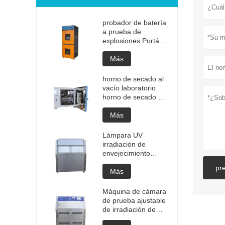
probador de batería
a prueba de
explosiones Portátil
de alta calidad
Batería portátil
Más
Prueba de
explosión de litio
horno de secado al
Probador de
vacío laboratorio
explosión Precio de
horno de secado al
fabricación de
vacío programable
probadores de
de alta temperatura
Más
batería
cámara de
desgasificación al
Lámpara UV
vacío precio del
irradiación de
horno
envejecimiento
personalizado
máquina de cámara
pr
equipo de secado al
de prueba ajustable
Más
vacío
Cámara de
envejecimiento de
Máquina de cámara
envejecimiento UV
de prueba ajustable
Prueba de
de irradiación de
envejecimiento
envejecimiento de