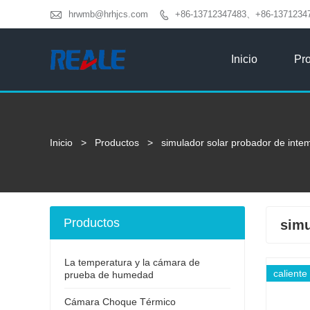

hrwmb@hrhjcs.com
+86-13712347483、+86-1371234

Inicio
Pr
Inicio
>
Productos
>
simulador solar probador de int
Productos
simu
La temperatura y la cámara de
caliente
prueba de humedad
Cámara Choque Térmico