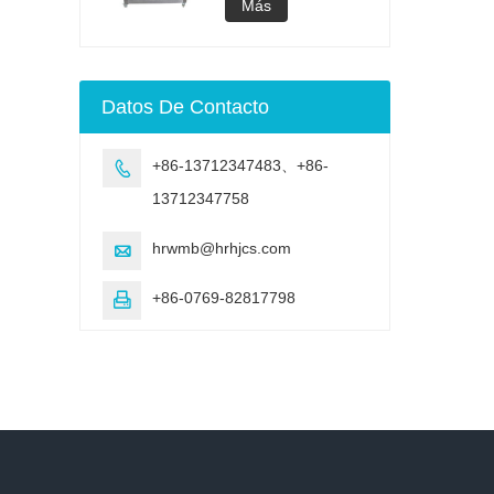
acelerado UV
lámpara UV
Más
Cámara de
envejecimiento de
envejecimiento UV
Máquina de prueba
Datos De Contacto
de envejecimiento
acelerado UV
+86-13712347483、+86-

13712347758
hrwmb@hrhjcs.com

+86-0769-82817798
