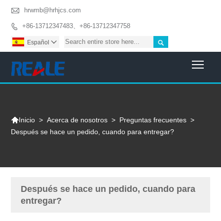

hrwmb@hrhjcs.com
+86-13712347483、+86-13712347758


Español

Togg

>
Acerca de nosotros
>
Preguntas frecuentes
>
Inicio
Después se hace un pedido, cuando para entregar?
Después se hace un pedido, cuando para
entregar?