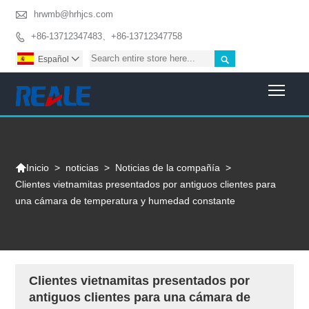

hrwmb@hrhjcs.com
+86-13712347483、+86-13712347758


Español

Togg

>
noticias
>
Noticias de la compañía
>
Inicio
Clientes vietnamitas presentados por antiguos clientes para
una cámara de temperatura y humedad constante
Clientes vietnamitas presentados por
antiguos clientes para una cámara de