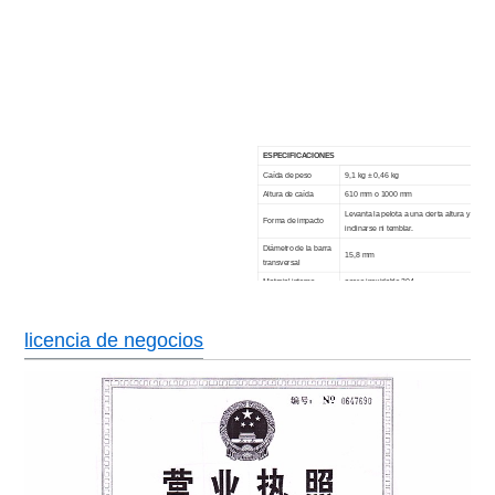
ESPECIFICACIONES
Caída de peso
9,1 kg ± 0,46 kg
Altura de caída
610 mm o 1000 mm
Levanta la pelota a una cierta altura y suélta
Forma de impacto
inclinarse ni temblar.
Diámetro de la barra
15,8 mm
transversal
Material interno
acero inoxidable 304
Material externo
Tratamiento de pintura de placa fría galvani
Puerto de escape
En la parte posterior de la caja 120 mm.
licencia de negocios
Puerta simple, doble capa, ventana de obser
Mediante
prueba de explosiones, cerradura de puerta c
Superficie de
estrellas planas de acero inoxidable
impacto
Peso
alrededor de 145 kg
Fuente de
CA 220V 50 / 60HZ
alimentación