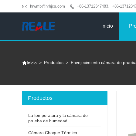

hrwmb@hrhjcs.com
+86-13712347483、+86-1371234

Inicio
Pr

>
Productos
>
Envejecimiento cámara de prueb
Inicio
Productos
La temperatura y la cámara de
prueba de humedad
Cámara Choque Térmico