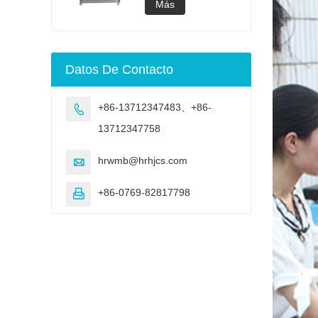
acelerado UV
lámpara UV
Más
Cámara de
envejecimiento de
envejecimiento UV
Máquina de prueba
Datos De Contacto
de envejecimiento
acelerado UV
+86-13712347483、+86-

13712347758
hrwmb@hrhjcs.com

+86-0769-82817798
