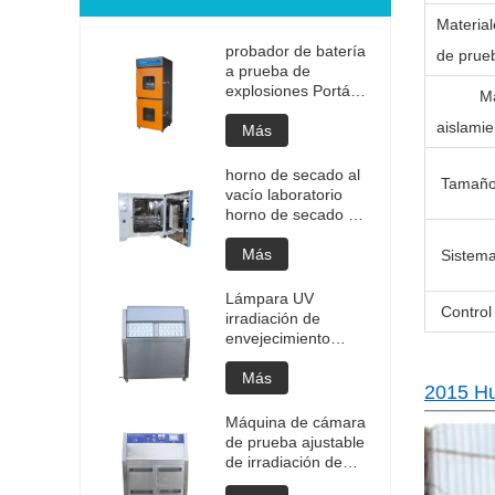
Materia
probador de batería
de prue
a prueba de
explosiones Portátil
Mate
de alta calidad
aislamie
Batería portátil
Más
Prueba de
explosión de litio
horno de secado al
Tamaño 
Probador de
vacío laboratorio
explosión Precio de
horno de secado al
fabricación de
vacío programable
probadores de
de alta temperatura
Más
Sistem
batería
cámara de
desgasificación al
Lámpara UV
Control 
vacío precio del
irradiación de
horno
envejecimiento
personalizado
máquina de cámara
equipo de secado al
de prueba ajustable
Más
2015 Hua
vacío
Cámara de
envejecimiento de
Máquina de cámara
envejecimiento UV
de prueba ajustable
Prueba de
de irradiación de
envejecimiento
envejecimiento de