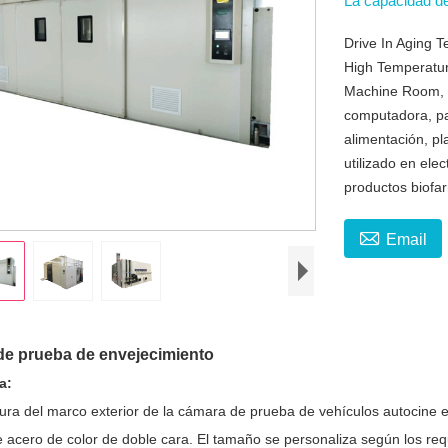
La capacidad d
Drive In Aging 
High Temperatu
Machine Room, e
computadora, pan
alimentación, pl
utilizado en el
productos biofa

Email
de prueba de envejecimiento
a:
tura del marco exterior de la cámara de prueba de vehículos autocine e
 acero de color de doble cara. El tamaño se personaliza según los requ