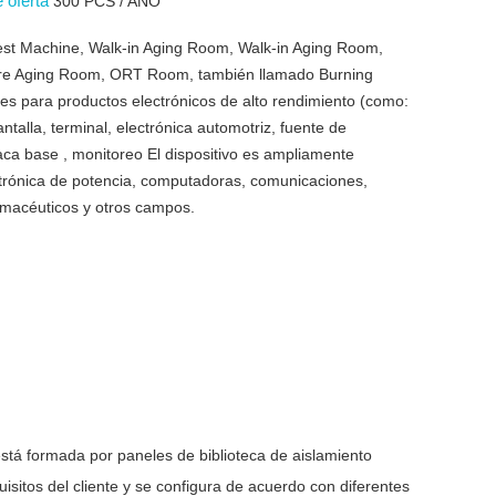
e oferta
300 PCS / AÑO
Test Machine, Walk-in Aging Room, Walk-in Aging Room,
re Aging Room, ORT Room, también llamado Burning
s para productos electrónicos de alto rendimiento (como:
talla, terminal, electrónica automotriz, fuente de
aca base , monitoreo El dispositivo es ampliamente
ectrónica de potencia, computadoras, comunicaciones,
rmacéuticos y otros campos.
stá formada por paneles de biblioteca de aislamiento
isitos del cliente y se configura de acuerdo con diferentes