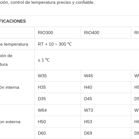
ción, control de temperatura preciso y confiable.
FICACIONES
RIO300
RIO400
R
e temperatura
RT + 10 ~ 300 ℃
ción de
± 1 ℃
tura
W35
W45
W
ón interna
H35
H40
H
D35
D45
D
W64
W73
W
on externa
H50
H53
H
D60
D69
D