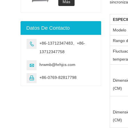
acelerado UV
lámpara UV
Más
sincroniza
Cámara de
envejecimiento de
envejecimiento UV
ESPECI
Máquina de prueba
Datos De Contacto
de envejecimiento
Modelo
acelerado UV
Rango d
+86-13712347483、+86-

Fluctua
13712347758
tempera
hrwmb@hrhjcs.com

+86-0769-82817798

Dimensi
(CM)
Dimensi
(CM)