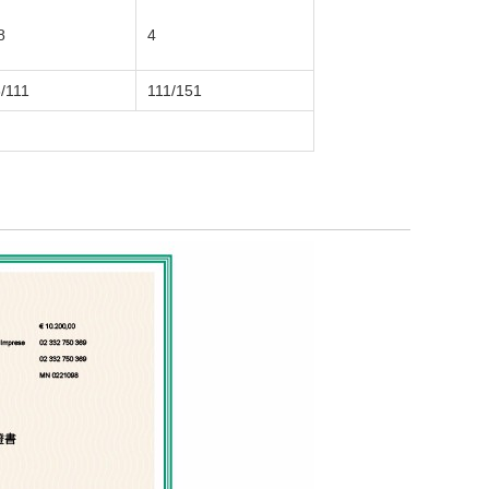
8
4
/111
111/151