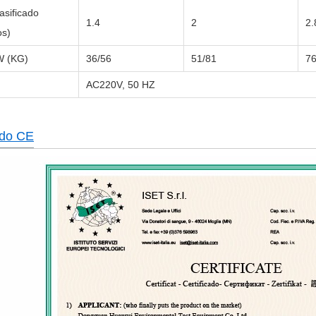
asificado
1.4
2
2.
os)
W (KG)
36/56
51/81
76
a
AC220V, 50 HZ
ado CE