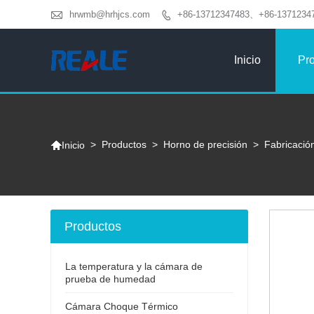

hrwmb@hrhjcs.com
+86-13712347483、+86-1371234

Inicio
Pr

>
Productos
>
Horno de precisión
>
Fabricació
Inicio
Productos
La temperatura y la cámara de
prueba de humedad
Cámara Choque Térmico