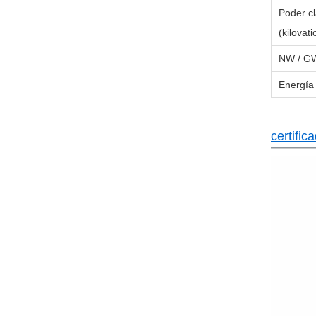
Poder cl
(kilovati
NW / G
Energí
certific