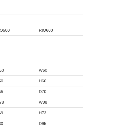
IO500
RIO600
50
W60
50
H60
55
D70
78
W88
69
H73
80
D95