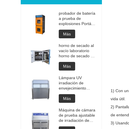
probador de batería
a prueba de
explosiones Portátil
de alta calidad
Batería portátil
Más
Prueba de
explosión de litio
horno de secado al
Probador de
vacío laboratorio
explosión Precio de
horno de secado al
fabricación de
vacío programable
probadores de
de alta temperatura
Más
batería
cámara de
desgasificación al
Lámpara UV
vacío precio del
irradiación de
horno
envejecimiento
1) Con un 
personalizado
máquina de cámara
equipo de secado al
de prueba ajustable
Más
vida útil.
vacío
Cámara de
2) Pantall
envejecimiento de
Máquina de cámara
envejecimiento UV
de entend
de prueba ajustable
Prueba de
de irradiación de
3) Usando
envejecimiento
envejecimiento de