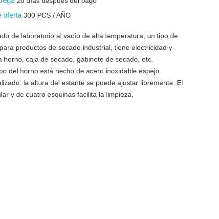
trega
20 días después del pago
e oferta
300 PCS / AÑO
do de laboratorio al vacío de alta temperatura, un tipo de
 para productos de secado industrial, tiene electricidad y
a horno, caja de secado, gabinete de secado, etc.
rpo del horno está hecho de acero inoxidable espejo.
zado: la altura del estante se puede ajustar libremente. El
ar y de cuatro esquinas facilita la limpieza.