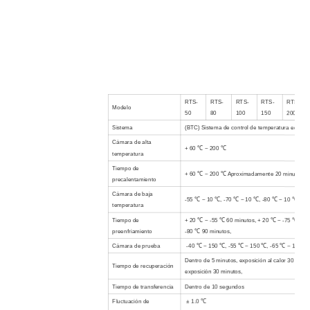
RTS-
RTS-
RTS-
RTS-
RTS-
Modelo
50
80
100
150
200
Sistema
(BTC) Sistema de control de temperatura equilib
Cámara de alta
+ 60 ℃ ~ 200 ℃
temperatura
Tiempo de
+ 60 ℃ ~ 200 ℃ Aproximadamente 20 minutos
precalentamiento
Cámara de baja
-55 ℃ ~ 10 ℃, -70 ℃ ~ 10 ℃, -80 ℃ ~ 10 ℃
temperatura
Tiempo de
+ 20 ℃ ~ -55 ℃ 60 minutos, + 20 ℃ ~ -75 ℃ 75 
preenfriamiento
-80 ℃ 90 minutos,
Cámara de prueba
-40 ℃ ~ 150 ℃, -55 ℃ ~ 150 ℃, -65 ℃ ~ 150 ℃
Dentro de 5 minutos, exposición al calor 30 minut
Tiempo de recuperación
exposición 30 minutos,
Tiempo de transferencia
Dentro de 10 segundos
Fluctuación de
± 1.0 ℃