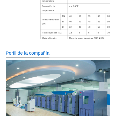
temperatura
Desviación de
≤ ± 2.0 ℃
temperatura
EN
40
50
55
68
68
Interior
dimensión
H
40
40
45
45
50
(cm)
D
32
40
40
50
60
Peso de prueba (KG)
3,5
5
5
5
10
Material interior
Placa de acero inoxidable SUS # 304
Exterior material
Paiting con respaldo de acero o acero inoxidabl
Material de aislamiento
Espuma rígida de poliruetano + fibra de vidrio
Perfil de la compañía
Carga de soporte de piso
500Kg / m3
Refrigerado por aire (el tipo refrigerado por agua
Sistema de refrigeración
Tipo de cascada, compresor hermético / semitran
refrigerante libre de CFC
Pantalla LCD a color en inglés / chino, función d
Controlador
comunicación
Sin interruptor de alambre de soldadura, protecci
sobrecalentamiento y sobrecorriente del compres
Dispositivos de
contra sobrecalentamiento, protección contra so
seguridad
ventilador, protector de máquina de calentamient
protección contra agua baja, sistema de advertenc
Poder
AC380 ± 10% 50HZ trifásico 4 cables + cables de 