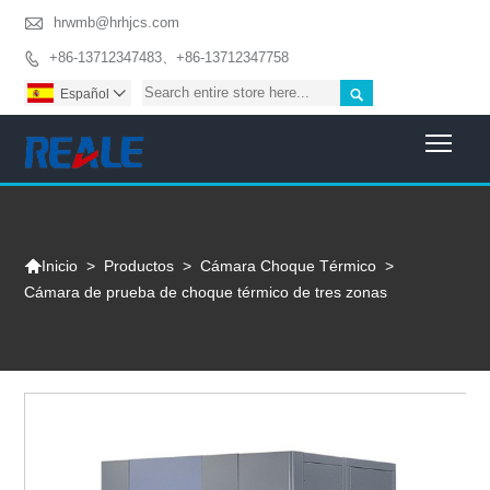

hrwmb@hrhjcs.com
+86-13712347483、+86-13712347758


Español

Togg

>
Productos
>
Cámara Choque Térmico
>
Inicio
Cámara de prueba de choque térmico de tres zonas