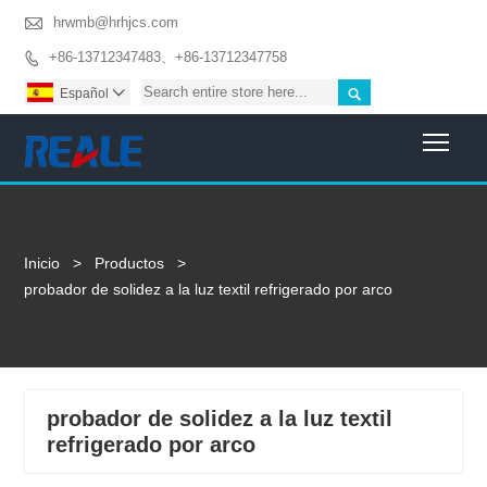

hrwmb@hrhjcs.com
+86-13712347483、+86-13712347758


Español

Togg
Inicio
>
Productos
>
probador de solidez a la luz textil refrigerado por arco
probador de solidez a la luz textil
refrigerado por arco