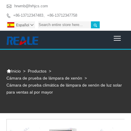

hrwmb@hrhjcs.com
+86-13712347483、+86-13712347758


Español

Togg

>
Productos
>
Inicio
Cámara de prueba de lámpara de xenón
>
Cámara de prueba climática de lámpara de xenón de luz solar
para ventas al por mayor