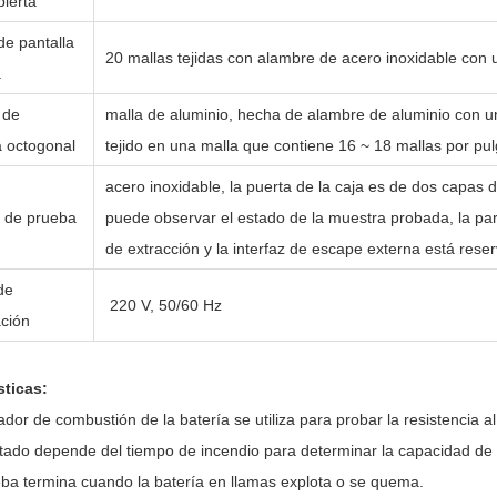
bierta
de pantalla
20 mallas tejidas con alambre de acero inoxidable con
a
 de
malla de aluminio, hecha de alambre de aluminio con 
 octogonal
tejido en una malla que contiene 16 ~ 18 mallas por pu
acero inoxidable, la puerta de la caja es de dos capas
e de prueba
puede observar el estado de la muestra probada, la par
de extracción y la interfaz de escape externa está rese
de
220 V, 50/60 Hz
ación
sticas:
ador de combustión de la batería se utiliza para probar la resistencia a
ultado depende del tiempo de incendio para determinar la capacidad de 
eba termina cuando la batería en llamas explota o se quema.