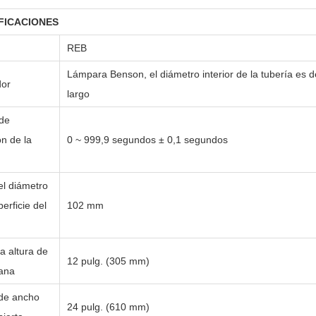
FICACIONES
REB
Lámpara Benson, el diámetro interior de la tubería e
or
largo
de
ón de la
0 ~ 999,9 segundos ± 0,1 segundos
el diámetro
perficie del
102 mm
a altura de
12 pulg. (305 mm)
ana
de ancho
24 pulg. (610 mm)