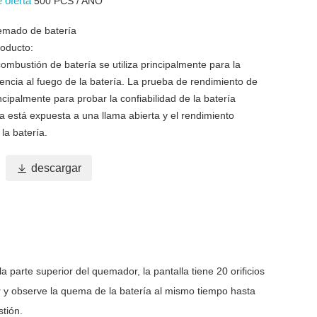
e oferta
500 PCS / AÑO
emado de batería
roducto:
ombustión de batería se utiliza principalmente para la
encia al fuego de la batería. La prueba de rendimiento de
incipalmente para probar la confiabilidad de la batería
a está expuesta a una llama abierta y el rendimiento
 la batería.

descargar
a parte superior del quemador, la pantalla tiene 20 orificios
 y observe la quema de la batería al mismo tiempo hasta
tión.