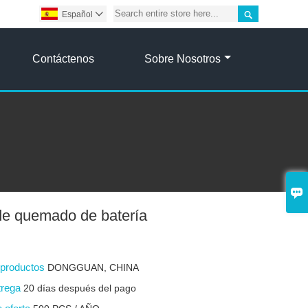

Español

Contáctenos
Sobre Nosotros

de quemado de batería
s productos
DONGGUAN, CHINA
trega
20 días después del pago