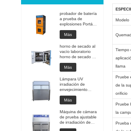
ESPECI
probador de batería
a prueba de
Modelo
explosiones Portátil
de alta calidad
Batería portátil
Más
Quemad
Prueba de
explosión de litio
horno de secado al
Tiempo 
Probador de
vacío laboratorio
explosión Precio de
horno de secado al
aplicaci
fabricación de
vacío programable
probadores de
llama
de alta temperatura
Más
batería
cámara de
Pruebe 
desgasificación al
Lámpara UV
vacío precio del
irradiación de
de la su
horno
envejecimiento
orificio
personalizado
máquina de cámara
equipo de secado al
de prueba ajustable
Más
vacío
Pruebe l
Cámara de
envejecimiento de
Máquina de cámara
la camp
envejecimiento UV
de prueba ajustable
Prueba de
de irradiación de
Prueba 
envejecimiento
envejecimiento de