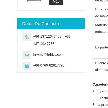
de la cu
acelerado UV
lámpara UV
Más
Cámara de
Prueba 
envejecimiento de
envejecimiento UV
de mall
Máquina de prueba
Datos De Contacto
de envejecimiento
Material
acelerado UV
máscara
+86-13712347483、+86-

13712347758
La part
hrwmb@hrhjcs.com

Fuente 
+86-0769-82817798

aliment
Caracterí
1
. El prob
2
. El res
3
. La pru