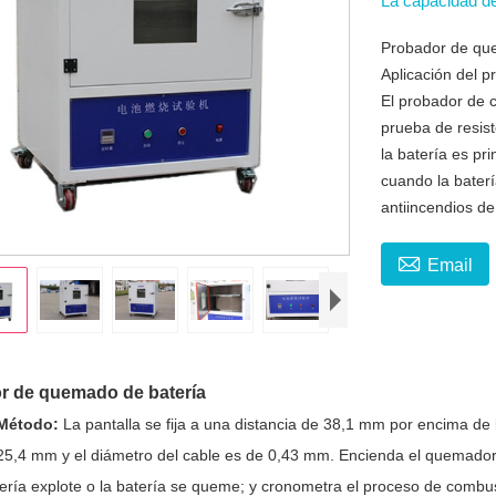
La capacidad d
Probador de qu
Aplicación del p
El probador de c
prueba de resist
la batería es pr
cuando la baterí
antiincendios de

Email
r de quemado de batería
Método:
La pantalla se fija a una distancia de 38,1 mm por encima de l
25,4 mm y el diámetro del cable es de 0,43 mm. Encienda el quemador
tería explote o la batería se queme; y cronometra el proceso de combus