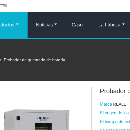
7758
oductos
Noticias
Caso
La Fábrica
>
Probador de quemado de batería
Probador 
Marca
REALE
El origen de lo
El tiempo de en