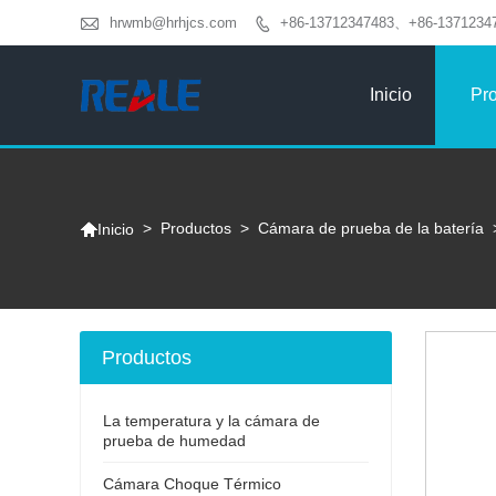

hrwmb@hrhjcs.com
+86-13712347483、+86-1371234

Inicio
Pr

>
Productos
>
Cámara de prueba de la batería
Inicio
Productos
La temperatura y la cámara de
prueba de humedad
Cámara Choque Térmico